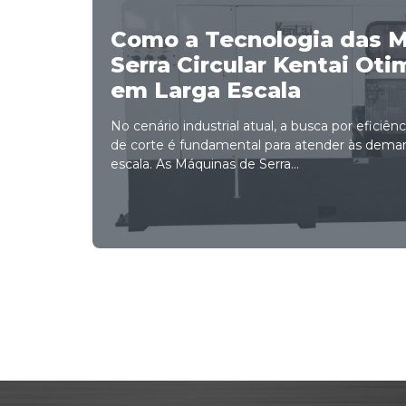
Como a Tecnologia das 
Serra Circular Kentai Ot
em Larga Escala
No cenário industrial atual, a busca por eficiên
de corte é fundamental para atender às dema
escala. As Máquinas de Serra...