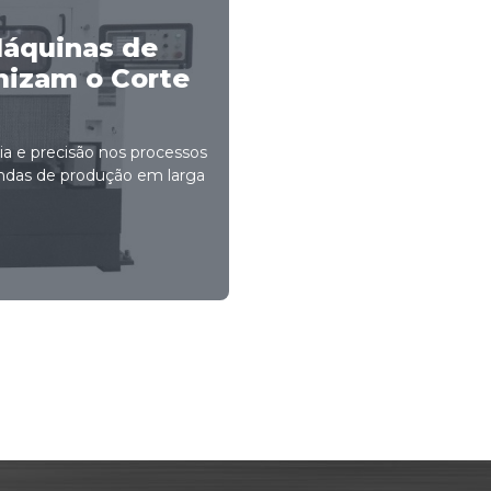
Máquinas de
imizam o Corte
cia e precisão nos processos
ndas de produção em larga