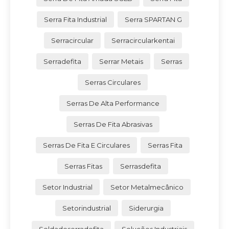
Serra Fita Industrial
Serra SPARTAN G
Serracircular
Serracircularkentai
Serradefita
Serrar Metais
Serras
Serras Circulares
Serras De Alta Performance
Serras De Fita Abrasivas
Serras De Fita E Circulares
Serras Fita
Serras Fitas
Serrasdefita
Setor Industrial
Setor Metalmecânico
Setorindustrial
Siderurgia
Soldadeserradefita
Soluções Industriais