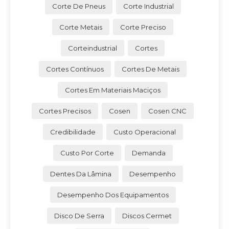
Corte De Pneus
Corte Industrial
Corte Metais
Corte Preciso
Corteindustrial
Cortes
Cortes Contínuos
Cortes De Metais
Cortes Em Materiais Maciços
Cortes Precisos
Cosen
Cosen CNC
Credibilidade
Custo Operacional
Custo Por Corte
Demanda
Dentes Da Lâmina
Desempenho
Desempenho Dos Equipamentos
Disco De Serra
Discos Cermet