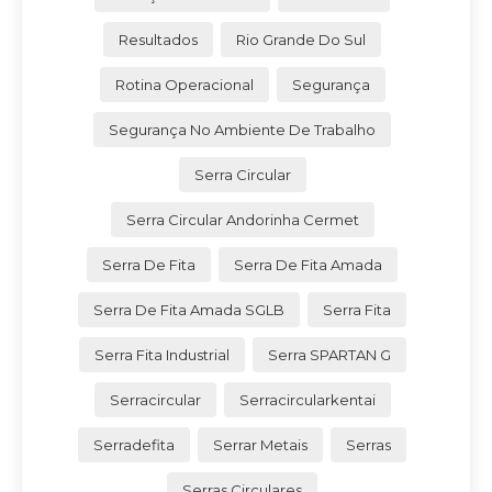
Resultados
Rio Grande Do Sul
Rotina Operacional
Segurança
Segurança No Ambiente De Trabalho
Serra Circular
Serra Circular Andorinha Cermet
Serra De Fita
Serra De Fita Amada
Serra De Fita Amada SGLB
Serra Fita
Serra Fita Industrial
Serra SPARTAN G
Serracircular
Serracircularkentai
Serradefita
Serrar Metais
Serras
Serras Circulares