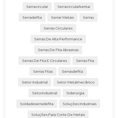
Serracircular
Serracircularkentai
Serradefita
Serrar Metais
Serras
Serras Circulares
Serras De Alta Performance
Serras De Fita Abrasivas
Serras De Fita E Circulares
Serras Fita
Serras Fitas
Serrasdefita
Setor Industrial
Setor Metalmecânico
Setorindustrial
Siderurgia
Soldadeserradefita
Soluções Industriais
Soluções Para Corte De Metais