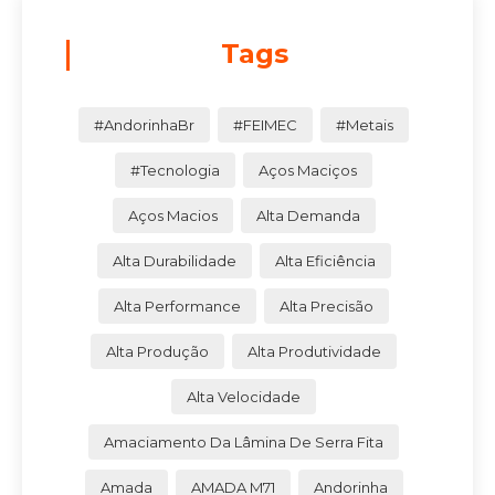
Tags
#AndorinhaBr
#FEIMEC
#Metais
#Tecnologia
Aços Maciços
Aços Macios
Alta Demanda
Alta Durabilidade
Alta Eficiência
Alta Performance
Alta Precisão
Alta Produção
Alta Produtividade
Alta Velocidade
Amaciamento Da Lâmina De Serra Fita
Amada
AMADA M71
Andorinha