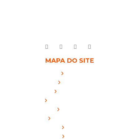
contato@andorinhabr.com
(19) 3027-7000
MAPA DO SITE
Início
Serviços
Diferenciais
Faça um orçamento
Empresa
Nossos Números
Blog
FAQ