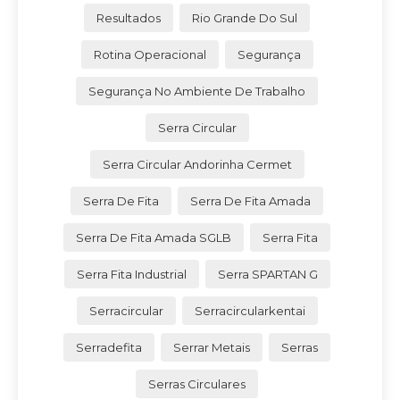
Resultados
Rio Grande Do Sul
Rotina Operacional
Segurança
Segurança No Ambiente De Trabalho
Serra Circular
Serra Circular Andorinha Cermet
Serra De Fita
Serra De Fita Amada
Serra De Fita Amada SGLB
Serra Fita
Serra Fita Industrial
Serra SPARTAN G
Serracircular
Serracircularkentai
Serradefita
Serrar Metais
Serras
Serras Circulares