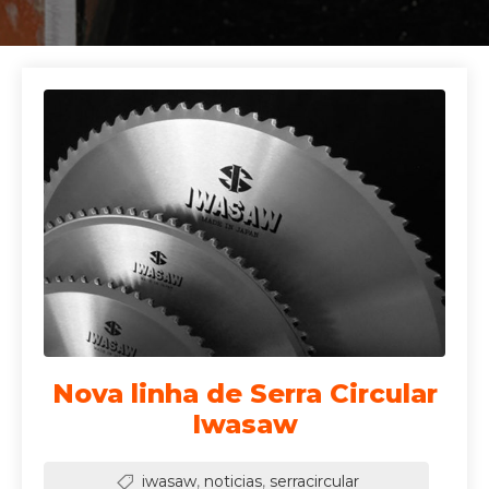
Nova linha de Serra Circular
Iwasaw
iwasaw
,
noticias
,
serracircular