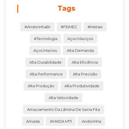
Tags
#AndorinhaBr
#FEIMEC
#Metais
#Tecnologia
Aços Maciços
Aços Macios
Alta Demanda
Alta Durabilidade
Alta Eficiência
Alta Performance
Alta Precisão
Alta Produção
Alta Produtividade
Alta Velocidade
Amaciamento Da Lâmina De Serra Fita
Amada
AMADA M71
Andorinha