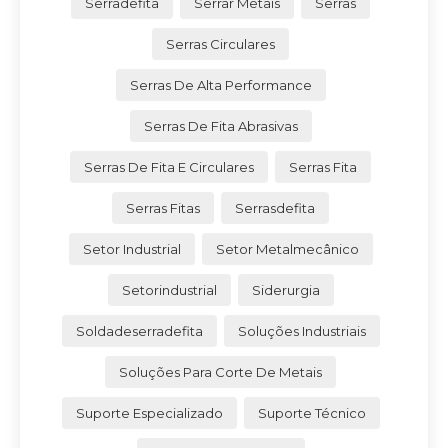
Serradefita
Serrar Metais
Serras
Serras Circulares
Serras De Alta Performance
Serras De Fita Abrasivas
Serras De Fita E Circulares
Serras Fita
Serras Fitas
Serrasdefita
Setor Industrial
Setor Metalmecânico
Setorindustrial
Siderurgia
Soldadeserradefita
Soluções Industriais
Soluções Para Corte De Metais
Suporte Especializado
Suporte Técnico