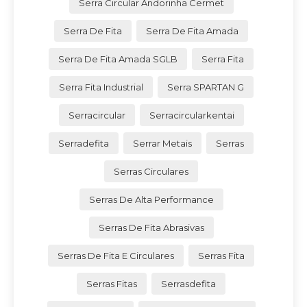
Serra Circular Andorinha Cermet
Serra De Fita
Serra De Fita Amada
Serra De Fita Amada SGLB
Serra Fita
Serra Fita Industrial
Serra SPARTAN G
Serracircular
Serracircularkentai
Serradefita
Serrar Metais
Serras
Serras Circulares
Serras De Alta Performance
Serras De Fita Abrasivas
Serras De Fita E Circulares
Serras Fita
Serras Fitas
Serrasdefita