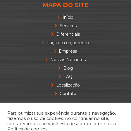
MAPA DO SITE
Início
Serviços
Diferenciais
Faça um orçamento
Empresa
Nossos Números
Blog
FAQ
Localização
Contato
Para otimizar sua experiência durante a navegação,
fazemos o uso de cookies. Ao continuar no site,
consideramos que você está de acordo com nossa
Política de cookies.
DESENVOLVIDO POR