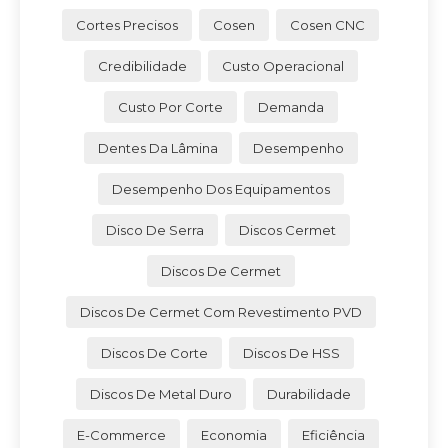
Cortes Precisos
Cosen
Cosen CNC
Credibilidade
Custo Operacional
Custo Por Corte
Demanda
Dentes Da Lâmina
Desempenho
Desempenho Dos Equipamentos
Disco De Serra
Discos Cermet
Discos De Cermet
Discos De Cermet Com Revestimento PVD
Discos De Corte
Discos De HSS
Discos De Metal Duro
Durabilidade
E-Commerce
Economia
Eficiência