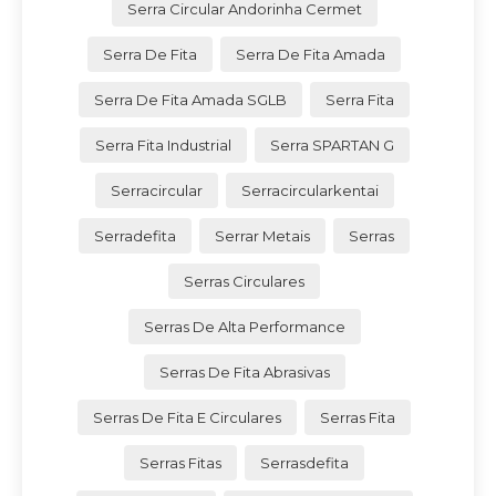
Serra Circular Andorinha Cermet
Serra De Fita
Serra De Fita Amada
Serra De Fita Amada SGLB
Serra Fita
Serra Fita Industrial
Serra SPARTAN G
Serracircular
Serracircularkentai
Serradefita
Serrar Metais
Serras
Serras Circulares
Serras De Alta Performance
Serras De Fita Abrasivas
Serras De Fita E Circulares
Serras Fita
Serras Fitas
Serrasdefita