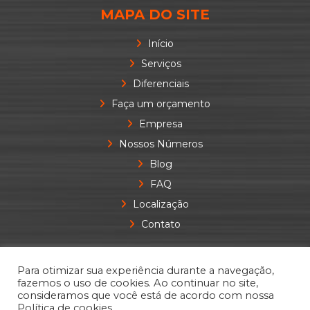
MAPA DO SITE
Início
Serviços
Diferenciais
Faça um orçamento
Empresa
Nossos Números
Blog
FAQ
Localização
Contato
Para otimizar sua experiência durante a navegação,
fazemos o uso de cookies. Ao continuar no site,
consideramos que você está de acordo com nossa
Política de cookies.